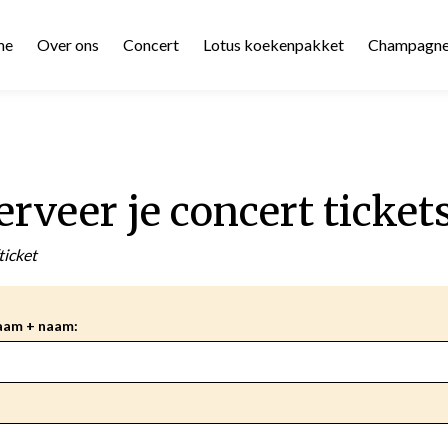
me
Over ons
Concert
Lotus koekenpakket
Champagn
rveer je concert ticket
ticket
aam + naam: