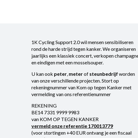
1K Cycling Support 2.0 wil mensen sensibiliseren
rond de harde strijd tegen kanker. We organiseren
jaarlijks een klassiek concert, verkopen champagn
en eindigen met een mosselsouper.
U kan ook
peter
,
meter
of
steunbedrijf
worden
van onze verschillende projecten. Stort op
rekeningnummer van Kom op tegen Kanker met
vermelding van ons referentienummer
REKENING
BE14 7331 9999 9983
van KOM OP TEGEN KANKER
vermeld onze referentie 170013779
(voor stortingen +40 EUR ontvang je een fiscaal