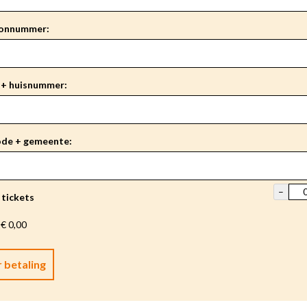
oonnummer:
 + huisnummer:
de + gemeente:
–
 tickets
:
€ 0,00
 betaling