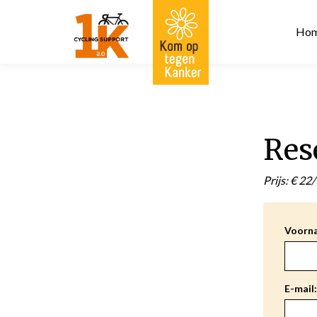
Ho
Rese
Prijs: € 22/
Voorn
E-mail: